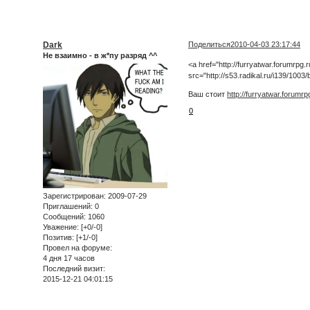
Dark
Поделиться
2010-04-03 23:17:44
Не взаимно - в ж*пу разряд ^^
<a href="http://furryatwar.forumrpg.r
src="http://s53.radikal.ru/i139/100
Ваш стоит
http://furryatwar.forumrp
0
Зарегистрирован
: 2009-07-29
Приглашений:
0
Сообщений:
1060
Уважение:
[+0/-0]
Позитив:
[+1/-0]
Провел на форуме:
4 дня 17 часов
Последний визит:
2015-12-21 04:01:15