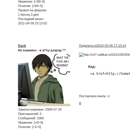
Уважение:
[+35/-0]
Позитив:
[+94/-0]
Провел на форуме:
1 месяц 3 дня
Последний визит:
2011-04-09 23:13:02
Dark
Поделиться
2010-03-06 17:10:14
Не взаимно - в ж*пу разряд ^^
Код:
 <a href=http://home
Поставлено внизу =)
0
Зарегистрирован
: 2009-07-29
Приглашений:
0
Сообщений:
1060
Уважение:
[+0/-0]
Позитив:
[+1/-0]