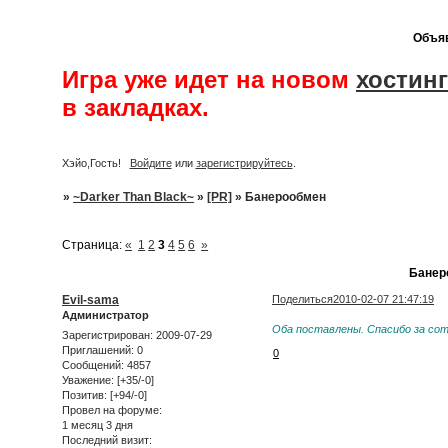
Объя
Игра уже идет на новом
хостинг
в закладках.
Хэйо,Гость!
Войдите
или
зарегистрируйтесь
.
»
~Darker Than Black~
»
[PR]
»
Банерообмен
Страница:
«
1
2
3
4
5
6
»
Банер
Evil-sama
Поделиться
2010-02-07 21:47:19
Администратор
Оба поставлены. Спасибо за со
Зарегистрирован
: 2009-07-29
Приглашений:
0
0
Сообщений:
4857
Уважение:
[+35/-0]
Позитив:
[+94/-0]
Провел на форуме:
1 месяц 3 дня
Последний визит: