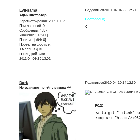
Evil-sama
Поделиться
2010-04-04 22:12:50
Администратор
Поставлено)
Зарегистрирован
: 2009-07-29
Приглашений:
0
0
Сообщений:
4857
Уважение:
[+35/-0]
Позитив:
[+94/-0]
Провел на форуме:
1 месяц 3 дня
Последний визит:
2011-04-09 23:13:02
Dark
Поделиться
2010-04-10 14:12:30
Не взаимно - в ж*пу разряд ^^
Код:
<a target="_blank" hr
<img src="http://i06