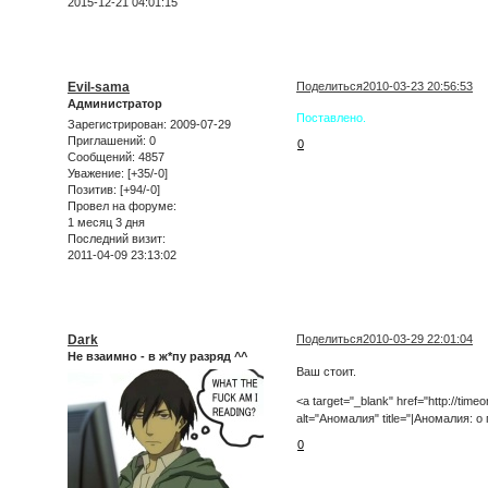
2015-12-21 04:01:15
Evil-sama
Поделиться
2010-03-23 20:56:53
Администратор
Поставлено.
Зарегистрирован
: 2009-07-29
Приглашений:
0
0
Сообщений:
4857
Уважение:
[+35/-0]
Позитив:
[+94/-0]
Провел на форуме:
1 месяц 3 дня
Последний визит:
2011-04-09 23:13:02
Dark
Поделиться
2010-03-29 22:01:04
Не взаимно - в ж*пу разряд ^^
Ваш стоит.
<a target="_blank" href="http://time
alt="Аномалия" title="|Аномалия: 
0