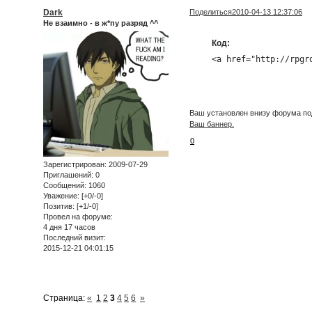
Dark
Поделиться
2010-04-13 12:37:06
Не взаимно - в ж*пу разряд ^^
Код:
<a href="http://rpgr
Ваш установлен внизу форума под
Ваш баннер.
0
Зарегистрирован
: 2009-07-29
Приглашений:
0
Сообщений:
1060
Уважение:
[+0/-0]
Позитив:
[+1/-0]
Провел на форуме:
4 дня 17 часов
Последний визит:
2015-12-21 04:01:15
Страница:
«
1
2
3
4
5
6
»