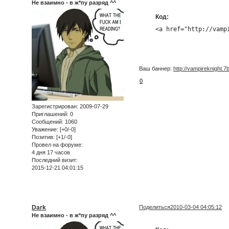
Не взаимно - в ж*пу разряд ^^
Код:
<a href="http://vamp
Ваш баннер:
http://vampireknight.7b
0
Зарегистрирован
: 2009-07-29
Приглашений:
0
Сообщений:
1060
Уважение:
[+0/-0]
Позитив:
[+1/-0]
Провел на форуме:
4 дня 17 часов
Последний визит:
2015-12-21 04:01:15
Dark
Поделиться
2010-03-04 04:05:12
Не взаимно - в ж*пу разряд ^^