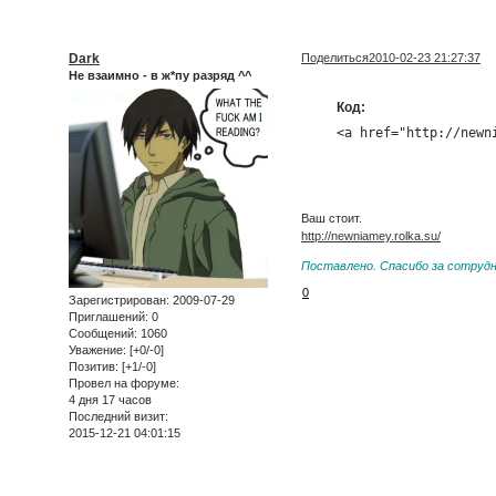
Dark
Поделиться
2010-02-23 21:27:37
Не взаимно - в ж*пу разряд ^^
Код:
<a href="http://newn
Ваш стоит.
http://newniamey.rolka.su/
Поставлено. Спасибо за сотруд
0
Зарегистрирован
: 2009-07-29
Приглашений:
0
Сообщений:
1060
Уважение:
[+0/-0]
Позитив:
[+1/-0]
Провел на форуме:
4 дня 17 часов
Последний визит:
2015-12-21 04:01:15