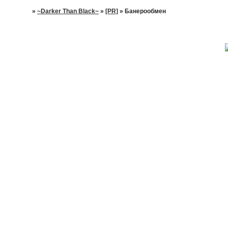
»
~Darker Than Black~
»
[PR]
»
Банерообмен