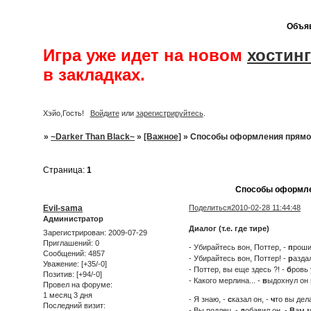
Объя
Игра уже идет на новом
хостинг
в закладках.
Хэйо,Гость!
Войдите
или
зарегистрируйтесь
.
»
~Darker Than Black~
»
[Важное]
»
Способы оформления прямой
Страница:
1
Способы оформлен
Evil-sama
Поделиться
2010-02-28 11:44:48
Администратор
Диалог (т.е. где тире)
Зарегистрирован
: 2009-07-29
Приглашений:
0
- Убирайтесь вон, Поттер, -
п
рошип
Сообщений:
4857
- Убирайтесь вон, Поттер! -
р
азда
Уважение:
[+35/-0]
- Поттер, вы еще здесь ?! -
б
ровь 
Позитив:
[+94/-0]
- Какого мерлина... -
в
ыдохнул он 
Провел на форуме:
1 месяц 3 дня
- Я знаю, -
с
казал он, -
ч
то вы дел
Последний визит:
- Вы подлец, -
д
обавил он. -
В
ам м