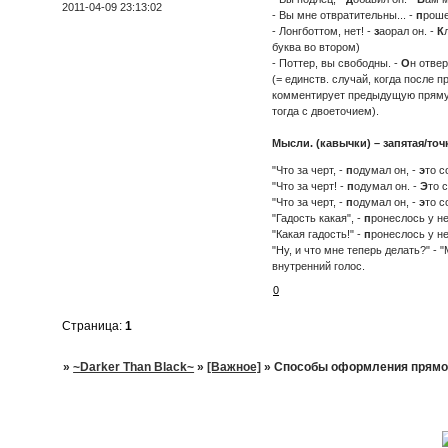
2011-04-09 23:13:02
- Вы мне отвратительны... -
п
роше
- Лонгботтом, нет! -
з
аорал он. -
К
буква во втором)
- Поттер, вы свободны. -
О
н отвер
(= единств. случай, когда после
комментирует предыдущую прямую 
тогда с двоеточием).
Мысли. (кавычки) – запятая/точ
"Что за черт, -
п
одумал он, -
э
то с
"Что за черт! -
п
одумал он. -
Э
то 
"Что за черт, -
п
одумал он, -
э
то с
"Гадость какая", -
п
ронеслось у не
"Какая гадость!" -
п
ронеслось у не
"Ну, и что мне теперь делать?" - "
внутренний голос.
0
Страница:
1
»
~Darker Than Black~
»
[Важное]
»
Способы оформления прямой